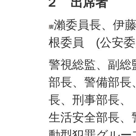
２ 出席者
瀨委員長、伊
根委員 (公安委
警視総監、副総
部長、警備部長
長、刑事部長、
生活安全部長、
動型犯罪グルー